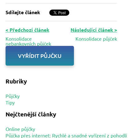
Sdílejte článek
< Předchozí článek
Následující článek >
Konsolidace
Konsolidace půjček
nebankovních půjček
VYŘÍDIT PŮJČKU
Rubriky
Půjčky
Tipy
Nejčtenější články
Online půjčky
Půjčka přes internet: Rychlé a snadné vyřízení z pohodlí