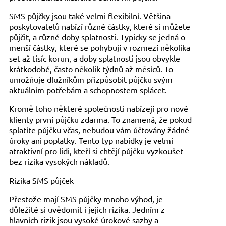
SMS půjčky jsou také velmi flexibilní. Většina
poskytovatelů nabízí různé částky, které si můžete
půjčit, a různé doby splatnosti. Typicky se jedná o
menší částky, které se pohybují v rozmezí několika
set až tisíc korun, a doby splatnosti jsou obvykle
krátkodobé, často několik týdnů až měsíců. To
umožňuje dlužníkům přizpůsobit půjčku svým
aktuálním potřebám a schopnostem splácet.
Kromě toho některé společnosti nabízejí pro nové
klienty první půjčku zdarma. To znamená, že pokud
splatíte půjčku včas, nebudou vám účtovány žádné
úroky ani poplatky. Tento typ nabídky je velmi
atraktivní pro lidi, kteří si chtějí půjčku vyzkoušet
bez rizika vysokých nákladů.
Rizika SMS půjček
Přestože mají SMS půjčky mnoho výhod, je
důležité si uvědomit i jejich rizika. Jedním z
hlavních rizik jsou vysoké úrokové sazby a