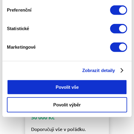
Preferenční
10 000 Kč
jsem spokojena
Statistické
Marketingové
Zobrazit detaily
Povolit vše
Květa
09.10.2018
Povolit výběr
50 000 Kč
Doporučuji vše v pořádku.