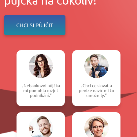
CHCI SI PŮJČIT
„Nebankovní půjčka
„Chci cestovat a
mi pomohla rozjet
peníze navíc mi to
podnikání.“
umožnily.“