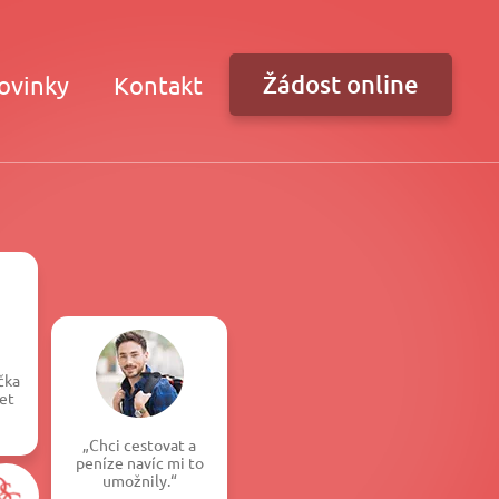
Žádost online
ovinky
Kontakt
čka
et
„Chci cestovat a
peníze navíc mi to
umožnily.“