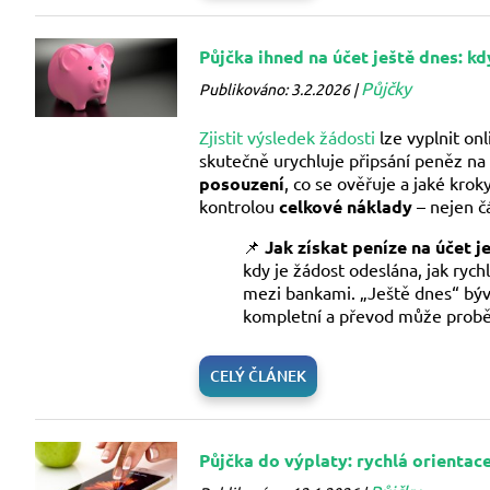
Půjčka ihned na účet ještě dnes: k
Půjčky
Publikováno: 3.2.2026 |
Zjistit výsledek žádosti
lze vyplnit on
skutečně urychluje připsání peněz na
posouzení
, co se ověřuje a jaké kro
kontrolou
celkové náklady
– nejen čá
📌
Jak získat peníze na účet j
kdy je žádost odeslána, jak ryc
mezi bankami. „Ještě dnes“ bývá
kompletní a převod může probě
CELÝ ČLÁNEK
Půjčka do výplaty: rychlá orientac