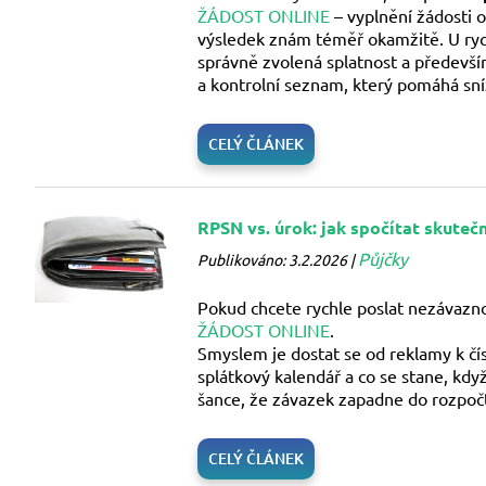
ŽÁDOST ONLINE
– vyplnění žádosti 
výsledek znám téměř okamžitě. U rychl
správně zvolená splatnost a předevší
a kontrolní seznam, který pomáhá sníž
CELÝ ČLÁNEK
RPSN vs. úrok: jak spočítat skuteč
Půjčky
Publikováno: 3.2.2026 |
Pokud chcete rychle poslat nezávazn
ŽÁDOST ONLINE
.
Smyslem je dostat se od reklamy k čís
splátkový kalendář a co se stane, kdy
šance, že závazek zapadne do rozpoč
CELÝ ČLÁNEK