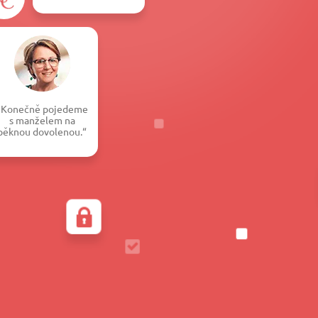
„Konečně pojedeme
s manželem na
pěknou dovolenou.“