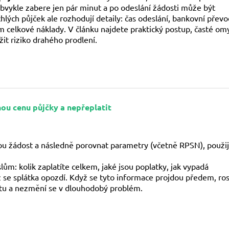
obvykle zabere jen pár minut a po odeslání žádosti může být
ých půjček ale rozhodují detaily: čas odeslání, bankovní převo
m celkové náklady. V článku najdete praktický postup, časté om
it riziko drahého prodlení.
nou cenu půjčky a nepřeplatit
ou žádost a následně porovnat parametry (včetně RPSN), použi
lům: kolik zaplatíte celkem, jaké jsou poplatky, jak vypadá
ž se splátka opozdí. Když se tyto informace projdou předem, ro
tu a nezmění se v dlouhodobý problém.