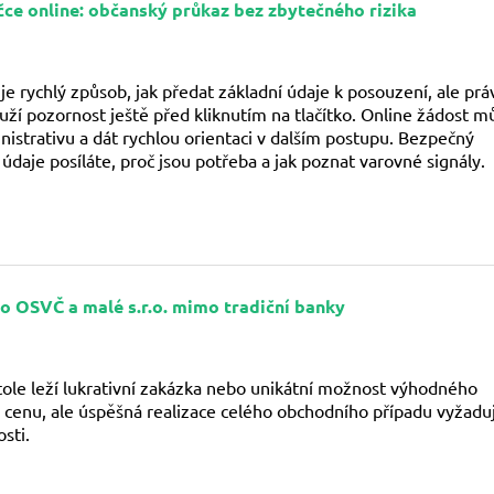
čce online: občanský průkaz bez zbytečného rizika
je rychlý způsob, jak předat základní údaje k posouzení, ale prá
ouží pozornost ještě před kliknutím na tlačítko. Online žádost m
inistrativu a dát rychlou orientaci v dalším postupu. Bezpečný
údaje posíláte, proč jsou potřeba a jak poznat varovné signály.
ro OSVČ a malé s.r.o. mimo tradiční banky
stole leží lukrativní zakázka nebo unikátní možnost výhodného
 cenu, ale úspěšná realizace celého obchodního případu vyžadu
sti.