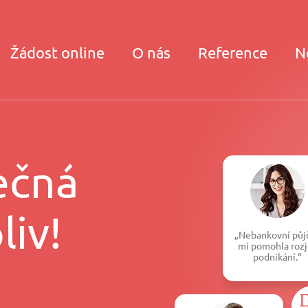
Žádost online
O nás
Reference
N
ečná
liv!
„Nebankovní půj
mi pomohla rozj
podnikání.“