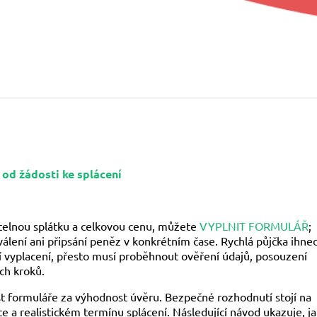
 od žádosti ke splácení
telnou splátku a celkovou cenu, můžete
VYPLNIT FORMULÁŘ
;
válení ani připsání peněz v konkrétním čase. Rychlá půjčka ihne
 vyplacení, přesto musí proběhnout ověření údajů, posouzení
ch kroků.
t formuláře za výhodnost úvěru. Bezpečné rozhodnutí stojí na
e a realistickém termínu splácení. Následující návod ukazuje, ja