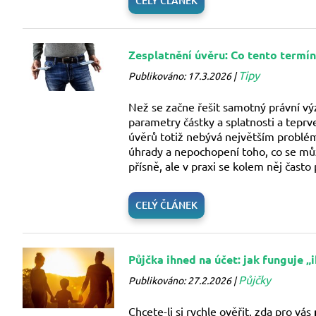
CELÝ ČLÁNEK
Zesplatnění úvěru: Co tento termí
Tipy
Publikováno: 17.3.2026 |
Než se začne řešit samotný právní vý
parametry částky a splatnosti a tepr
úvěrů totiž nebývá největším problé
úhrady a nepochopení toho, co se může
přísně, ale v praxi se kolem něj čast
CELÝ ČLÁNEK
Půjčka ihned na účet: jak funguje „
Půjčky
Publikováno: 27.2.2026 |
Chcete-li si rychle ověřit, zda pro vás