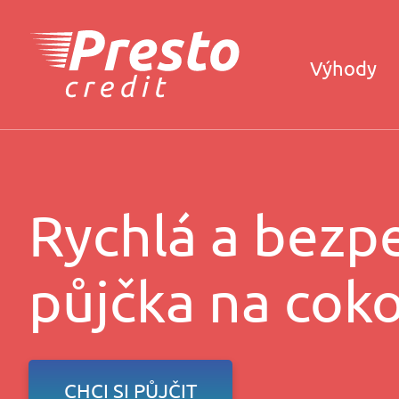
Výhody
Rychlá a bezp
půjčka na coko
CHCI SI PŮJČIT