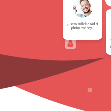
„Jsem snílek a rád si
plním své sny.“