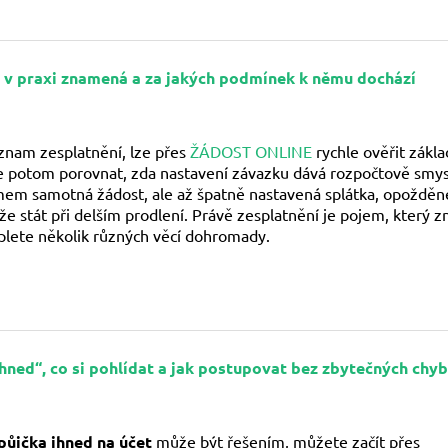
n v praxi znamená a za jakých podmínek k němu dochází
znam zesplatnění, lze přes
ŽÁDOST ONLINE
rychle ověřit zákla
ve potom porovnat, zda nastavení závazku dává rozpočtově smys
mem samotná žádost, ale až špatně nastavená splátka, opožděn
 stát při delším prodlení. Právě zesplatnění je pojem, který zn
o plete několik různých věcí dohromady.
ihned“, co si pohlídat a jak postupovat bez zbytečných chyb
půjčka ihned na účet
může být řešením, můžete začít přes