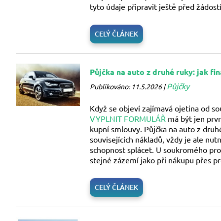
tyto údaje připravit ještě před žádostí
CELÝ ČLÁNEK
Půjčka na auto z druhé ruky: jak f
Půjčky
Publikováno: 11.5.2026 |
Když se objeví zajímavá ojetina od so
VYPLNIT FORMULÁŘ
má být jen prv
kupní smlouvy. Půjčka na auto z dru
souvisejících nákladů, vždy je ale nu
schopnost splácet. U soukromého prod
stejné zázemí jako při nákupu přes pr
CELÝ ČLÁNEK