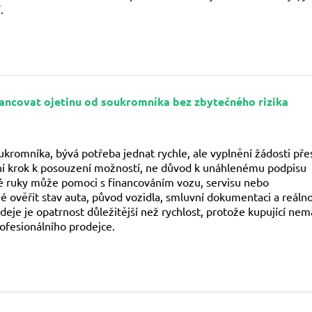
.
inancovat ojetinu od soukromníka bez zbytečného rizika
ukromníka, bývá potřeba jednat rychle, ale vyplnění žádosti pře
ní krok k posouzení možností, ne důvod k unáhlenému podpisu
hé ruky může pomoci s financováním vozu, servisu nebo
tné ověřit stav auta, původ vozidla, smluvní dokumentaci a reáln
eje je opatrnost důležitější než rychlost, protože kupující nem
ofesionálního prodejce.