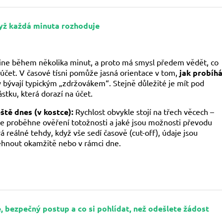
dyž každá minuta rozhoduje
line během několika minut, a proto má smysl předem vědět, co
 účet. V časové tísni pomůže jasná orientace v tom,
jak probíh
ky bývají typickým „zdržovákem“. Stejně důležité je mít pod
stku, která dorazí na účet.
eště dnes (v kostce):
Rychlost obvykle stojí na třech věcech –
hle proběhne ověření totožnosti a jaké jsou možnosti převodu
 reálné tehdy, když vše sedí časově (cut-off), údaje jsou
hnout okamžitě nebo v rámci dne.
e, bezpečný postup a co si pohlídat, než odešlete žádost