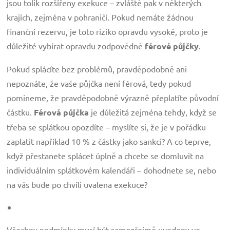
jsou tolik rozšířeny exekuce – zvláště pak v některých
krajích, zejména v pohraničí. Pokud nemáte žádnou
finanční rezervu, je toto riziko opravdu vysoké, proto je
důležité vybírat opravdu zodpovědně
férové půjčky
.
Pokud splácíte bez problémů, pravděpodobně ani
nepoznáte, že vaše půjčka není férová, tedy pokud
pomineme, že pravděpodobně výrazně přeplatíte původní
částku.
Férová půjčka
je důležitá zejména tehdy, když se
třeba se splátkou opozdíte – myslíte si, že je v pořádku
zaplatit například 10 % z částky jako sankci? A co teprve,
když přestanete splácet úplně a chcete se domluvit na
individuálním splátkovém kalendáři – dohodnete se, nebo
na vás bude po chvíli uvalena exekuce?
Všechny podmínky musí být samozřejmě uvedeny ve