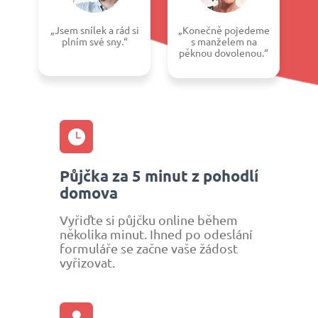
„Jsem snílek a rád si
„Konečně pojedeme
plním své sny.“
s manželem na
pěknou dovolenou.“
Půjčka za 5 minut z pohodlí
domova
Vyřiďte si půjčku online během
několika minut. Ihned po odeslání
formuláře se začne vaše žádost
vyřizovat.