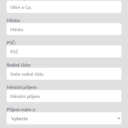
Město:
PSČ:
Rodné číslo:
Měsíční příjem:
Příjem mám z: