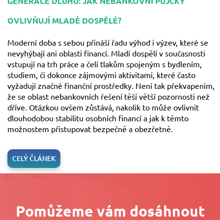
GENERACE DLUHŮ: JAK NEBANKOVNÍ PŮJČKY
OVLIVŇUJÍ MLADÉ DOSPĚLÉ?
Moderní doba s sebou přináší řadu výhod i výzev, které se
nevyhýbají ani oblasti financí. Mladí dospělí v současnosti
vstupují na trh práce a čelí tlakům spojeným s bydlením,
studiem, či dokonce zájmovými aktivitami, které často
vyžadují značné finanční prostředky. Není tak překvapením,
že se oblast nebankovních řešení těší větší pozornosti než
dříve. Otázkou ovšem zůstává, nakolik to může ovlivnit
dlouhodobou stabilitu osobních financí a jak k těmto
možnostem přistupovat bezpečně a obezřetně.
CELÝ ČLÁNEK
Pomůžeme vám dosáhnout