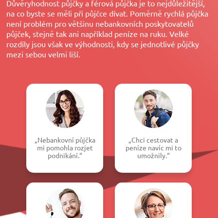
Důvěryhodnost půjčky a férová půjčka je to nejdůležitější,
na co byste se měli při půjčce dívat. Poměrně rychlá půjčka
není problém pro většinu nebankovních poskytovatelů
půjček, stejně tak ani například peníze na ruku. Velké
rozdíly jsou však ve výhodnosti, kdy se jednotlivé půjčky
mezi sebou velmi liší.
„Nebankovní půjčka
„Chci cestovat a
mi pomohla rozjet
peníze navíc mi to
podnikání.“
umožnily.“