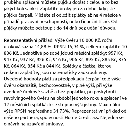
průběhu splácení můžete půjčku doplatit celou a to bez
jakýchkoli sankcí. Zaplatíte úroky jen za dobu, kdy jste
půjčku čerpali. Můžete si odložit splátky až na 4 měsíce v
případě pracovní neschopnosti, nebo finanční tísně. Od
půjčky můžete odstoupit do 14 dnů bez udání důvodu.
Reprezentativní příklad: Výše úvěru 10 000 Kč, roční
úroková sazba 14,88 %, RPSN 15,94 %, celkem zaplatíte 10
806 Kč. Jednotlivé po sobě jdoucí měsíční splátky: 957 Kč,
947 Kč, 937 Kč, 926 Kč, 916 Kč, 906 Kč, 895 Kč, 885 Kč, 875
Kč, 864 Kč, 854 Kč a 844 Kč. Splátky a částka, kterou
celkem zaplatíte, jsou matematicky zaokrouhleny.
Uvedené hodnoty platí za předpokladu čerpání celé výše
úvěru okamžitě, bezhotovostně, v plné výši, při výše
uvedené úrokové sazbě a bez poplatku, při poskytnutí
revolvingového úvěru na období jednoho roku a splacení ve
12 měsíčních splátkách se stejnou výší jistiny. Maximální
výše RPSN nepřesáhne 31,73%. Reprezentativní příklad od
našeho partnera, společnosti Home Credit a.s. Nejedná se
o návrh na uzavření smlouvy.