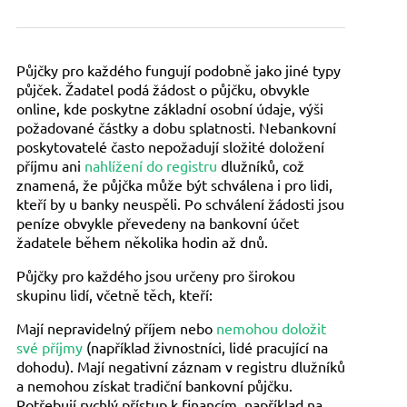
Půjčky pro každého fungují podobně jako jiné typy
půjček. Žadatel podá žádost o půjčku, obvykle
online, kde poskytne základní osobní údaje, výši
požadované částky a dobu splatnosti. Nebankovní
poskytovatelé často nepožadují složité doložení
příjmu ani
nahlížení do registru
dlužníků, což
znamená, že půjčka může být schválena i pro lidi,
kteří by u banky neuspěli. Po schválení žádosti jsou
peníze obvykle převedeny na bankovní účet
žadatele během několika hodin až dnů.
Půjčky pro každého jsou určeny pro širokou
skupinu lidí, včetně těch, kteří:
Mají nepravidelný příjem nebo
nemohou doložit
své příjmy
(například živnostníci, lidé pracující na
dohodu). Mají negativní záznam v registru dlužníků
a nemohou získat tradiční bankovní půjčku.
Potřebují rychlý přístup k financím, například na