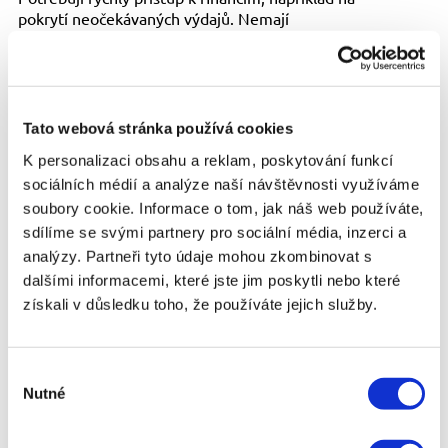
pokrytí neočekávaných výdajů. Nemají
dostatečnou bonitu na to, aby získali klasický
bankovní úvěr. Jednou z největších výhod půjček
pro každého je jejich dostupnost. Lidé, kteří by u
banky neměli šanci na schválení půjčky, mohou u
nebankovních poskytovatelů uspět. Tento typ
Tato webová stránka používá cookies
půjčky je oblíbený i díky své rychlosti –
proces
K personalizaci obsahu a reklam, poskytování funkcí
žádosti a schválení
bývá velmi rychlý a peníze
sociálních médií a analýze naší návštěvnosti využíváme
mohou být převedeny na účet žadatele ještě
tentýž den. Další výhodou je flexibilita, protože
soubory cookie. Informace o tom, jak náš web používáte,
mnoho nebankovních společností umožňuje
sdílíme se svými partnery pro sociální média, inzerci a
individuálně přizpůsobit délku splatnosti a výši
analýzy. Partneři tyto údaje mohou zkombinovat s
splátek podle finančních možností žadatele.
dalšími informacemi, které jste jim poskytli nebo které
získali v důsledku toho, že používáte jejich služby.
Na druhou stranu, půjčky pro každého mají i své
nevýhody. Největší z nich jsou vyšší úrokové sazby
a RPSN (roční procentní sazba nákladů).
Poskytovatelé si tím kompenzují vyšší riziko
Výběr
spojené s poskytováním půjček lidem s horší
Nutné
souhlasu
úvěrovou historií nebo nižší bonitou. Vysoké úroky
mohou značně zvýšit celkové náklady na půjčku,