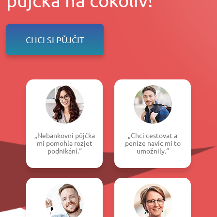
CHCI SI PŮJČIT
„Nebankovní půjčka
„Chci cestovat a
mi pomohla rozjet
peníze navíc mi to
podnikání.“
umožnily.“