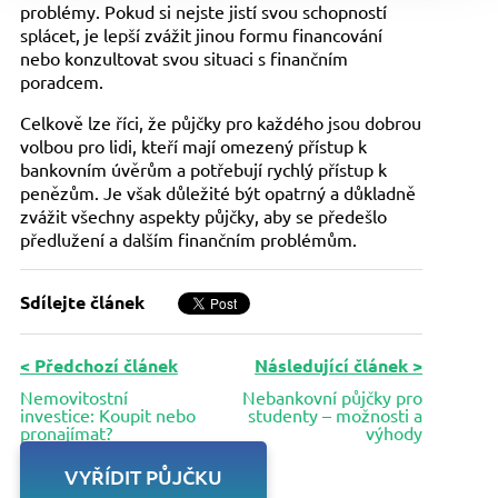
problémy. Pokud si nejste jistí svou schopností
splácet, je lepší zvážit jinou formu financování
nebo konzultovat svou situaci s finančním
poradcem.
Celkově lze říci, že půjčky pro každého jsou dobrou
volbou pro lidi, kteří mají omezený přístup k
bankovním úvěrům a potřebují rychlý přístup k
penězům. Je však důležité být opatrný a důkladně
zvážit všechny aspekty půjčky, aby se předešlo
předlužení a dalším finančním problémům.
Sdílejte článek
< Předchozí článek
Následující článek >
Nemovitostní
Nebankovní půjčky pro
investice: Koupit nebo
studenty – možnosti a
pronajímat?
výhody
VYŘÍDIT PŮJČKU