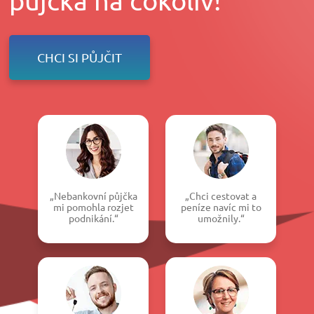
CHCI SI PŮJČIT
„Nebankovní půjčka
„Chci cestovat a
mi pomohla rozjet
peníze navíc mi to
podnikání.“
umožnily.“