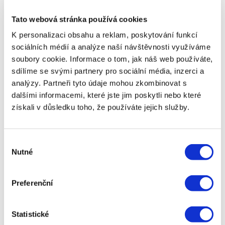
splatnosti, což může vytvářet tlak na splácení. Je
důležité si zvolit půjčku, která nabízí splátkový
Tato webová stránka používá cookies
kalendář přizpůsobený příjmům seniora, například
důchodu.
K personalizaci obsahu a reklam, poskytování funkcí
sociálních médií a analýze naší návštěvnosti využíváme
c) Skryté poplatky Některé nebankovní půjčky
soubory cookie. Informace o tom, jak náš web používáte,
mohou obsahovat skryté poplatky za sjednání
sdílíme se svými partnery pro sociální média, inzerci a
půjčky, vedení účtu nebo za opožděné splátky.
analýzy. Partneři tyto údaje mohou zkombinovat s
Senioři by měli pečlivě číst smlouvu a ujistit se, že
dalšími informacemi, které jste jim poskytli nebo které
rozumí všem poplatkům spojeným s půjčkou.
získali v důsledku toho, že používáte jejich služby.
d) Důvěryhodnost poskytovatele Je důležité
vybrat si důvěryhodného poskytovatele půjček,
který má licenci od České národní banky. Senioři
Výběr
by měli číst recenze od ostatních klientů a ujistit
Nutné
souhlasu
se, že poskytovatel je transparentní ohledně
podmínek půjčky.
Preferenční
e) Předčasné splacení Některé půjčky mohou mít
poplatky za předčasné splacení. Před podpisem
smlouvy je dobré zjistit, zda je možné půjčku
Statistické
splatit předčasně a za jakých podmínek.