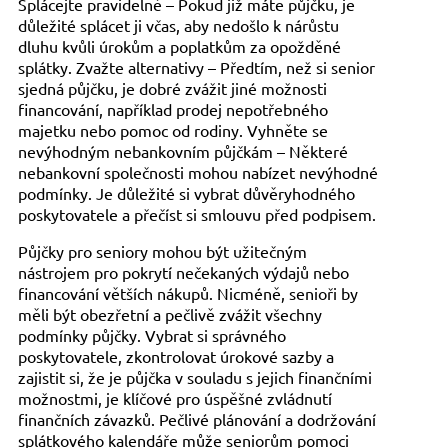
Splácejte pravidelně – Pokud již máte půjčku, je
důležité splácet ji včas, aby nedošlo k nárůstu
dluhu kvůli úrokům a poplatkům za opožděné
splátky. Zvažte alternativy – Předtím, než si senior
sjedná půjčku, je dobré zvážit jiné možnosti
financování, například prodej nepotřebného
majetku nebo pomoc od rodiny. Vyhněte se
nevýhodným nebankovním půjčkám – Některé
nebankovní společnosti mohou nabízet nevýhodné
podmínky. Je důležité si vybrat důvěryhodného
poskytovatele a přečíst si smlouvu před podpisem.
Půjčky pro seniory mohou být užitečným
nástrojem pro pokrytí nečekaných výdajů nebo
financování větších nákupů. Nicméně, senioři by
měli být obezřetní a pečlivě zvážit všechny
podmínky půjčky. Vybrat si správného
poskytovatele, zkontrolovat úrokové sazby a
zajistit si, že je půjčka v souladu s jejich finančními
možnostmi, je klíčové pro úspěšné zvládnutí
finančních závazků. Pečlivé plánování a dodržování
splátkového kalendáře může seniorům pomoci