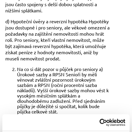
jsou často spojeny s delší dobou splatnosti a
nižšími splátkami.
d) Hypoteční úvěry a reverzní hypotéka Hypotéky
jsou dostupné i pro seniory, ale věkové omezení a
požadavky na zajištění nemovitosti mohou hrát
roli. Pro seniory, kteří vlastní nemovitost, může
být zajímavá reverzní hypotéka, která umožňuje
získat peníze z hodnoty nemovitosti, aniž by
museli nemovitost prodat.
Na co si dát pozor u půjček pro seniory a)
Úrokové sazby a RPSN Senioři by měli
věnovat zvláštní pozornost úrokovým
sazbám a RPSN (roční procentní sazba
nákladů). Vyšší úrokové sazby mohou vést k
vysokým měsíčním splátkám a
dlouhodobému zadlužení. Před sjednáním
půjčky je důležité si spočítat, kolik bude
půjčka celkově stát.
b) Krátká doba splatnosti Mnoho půjček pro
seniory, zejména nebankovních, má kratší dobu