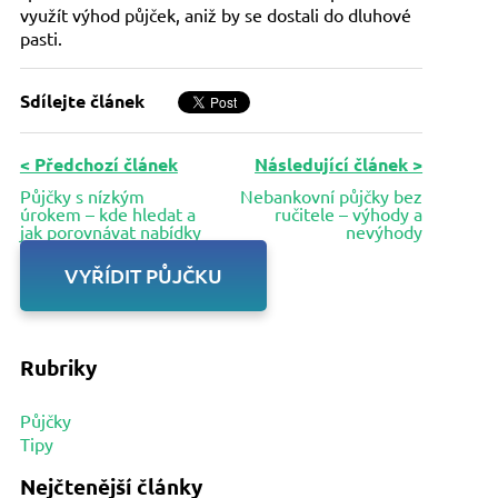
využít výhod půjček, aniž by se dostali do dluhové
pasti.
Sdílejte článek
< Předchozí článek
Následující článek >
Půjčky s nízkým
Nebankovní půjčky bez
úrokem – kde hledat a
ručitele – výhody a
jak porovnávat nabídky
nevýhody
VYŘÍDIT PŮJČKU
Rubriky
Půjčky
Tipy
Nejčtenější články