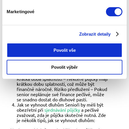
Výhody a nevýhody půjček pro seniory
Výhody: Rychlý přístup k penězům – Půjčky
Marketingové
mohou pomoci seniorům pokrýt náhlé
finanční výdaje, například lékařskou péči
nebo opravy domácnosti. Flexibilní možnosti
splácení – Některé půjčky nabízejí flexibilní
Zobrazit detaily
splátkové kalendáře, které mohou být
přizpůsobeny příjmům seniorů. Dostupnost
nebankovních půjček – Pro seniory, kteří
Povolit vše
nemohou splnit přísné podmínky bank,
mohou být nebankovní půjčky jednodušším
řešením. Nevýhody: Vysoké úrokové sazby –
Povolit výběr
Nebankovní půjčky mají často vysoké úroky,
které mohou zatížit seniorův rozpočet.
Krátká doba splatnosti – Některé půjčky mají
krátkou dobu splatnosti, což může být
finančně náročné. Riziko předlužení – Pokud
senior neplánuje své finance pečlivě, může
se snadno dostat do dluhové pasti.
Jak se vyhnout dluhům Senioři by měli být
obezřetní při
sjednávání půjčky
a pečlivě
zvažovat, zda je půjčka skutečně nutná. Zde
je několik tipů, jak se vyhnout dluhům: