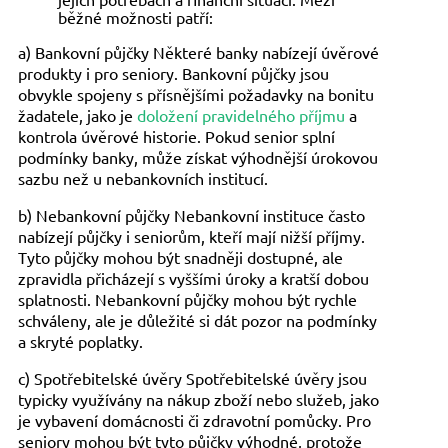
běžné možnosti patří:
a) Bankovní půjčky Některé banky nabízejí úvěrové
produkty i pro seniory. Bankovní půjčky jsou
obvykle spojeny s přísnějšími požadavky na bonitu
žadatele, jako je
doložení pravidelného příjmu
a
kontrola úvěrové historie. Pokud senior splní
podmínky banky, může získat výhodnější úrokovou
sazbu než u nebankovních institucí.
b) Nebankovní půjčky Nebankovní instituce často
nabízejí půjčky i seniorům, kteří mají nižší příjmy.
Tyto půjčky mohou být snadněji dostupné, ale
zpravidla přicházejí s vyššími úroky a kratší dobou
splatnosti. Nebankovní půjčky mohou být rychle
schváleny, ale je důležité si dát pozor na podmínky
a skryté poplatky.
c) Spotřebitelské úvěry Spotřebitelské úvěry jsou
typicky využívány na nákup zboží nebo služeb, jako
je vybavení domácnosti či zdravotní pomůcky. Pro
seniory mohou být tyto půjčky výhodné, protože