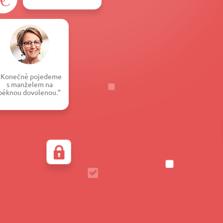
„Konečně pojedeme
s manželem na
pěknou dovolenou.“