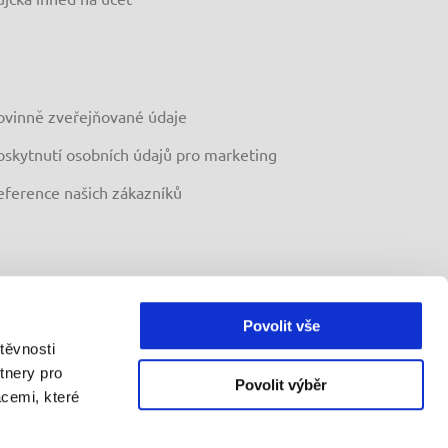
ovinně zveřejňované údaje
oskytnutí osobních údajů pro marketing
eference našich zákazníků
Povolit vše
těvnosti
tnery pro
Povolit výběr
acemi, které
004, České Budějovice
 § 85 odst. 1 zákona č. 257/2016 Sb., o spotřebitelském