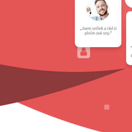
„Jsem snílek a rád si
plním své sny.“