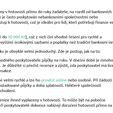
eny v hotovosti přímo do ruky žadatele, na rozdíl od bankovních
ky je často poskytován nebankovními společnostmi nebo
p k hotovosti, což je ideální pro lidi, kteří potřebují finance v
le do
30 000 Kč
), což z nich činí vhodné řešení pro rychlé a
 vyššími úrokovými sazbami a poplatky než tradiční bankovní úv
uku je obvykle velmi jednoduchý. Zde je postup, jak na to:
yhodného poskytovatele půjčky na ruku. V dnešní době je mnoho
Je důležité si přečíst recenze a zjistit, zda poskytovatel má lic
nsakce.
le velmi rychlé a lze ho
provést online
nebo osobně. Při žádosti 
 požadované půjčky a doba splatnosti. Některé společnosti
chválení.
 peníze ihned vyplaceny v hotovosti. To může být na pobočce
í poskytovatelé dokonce nabízejí doručení hotovosti přímo na