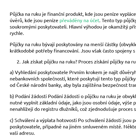
Půjčka na ruku je finanční produkt, kde jsou peníze vyplác
úvěrů, kde jsou peníze
převáděny na účet
. Tento typ půjč
soukromými poskytovateli. Hlavní výhodou je okamžitý přístu
rychle.
Půjčky na ruku bývají poskytovány na menší částky (obvyk
krátkodobé potřeby financování. Jsou však často spojeny s
Jak získat půjčku na ruku? Proces získání půjčky na r
a) Vyhledání poskytovatele Prvním krokem je najít důvěr
nebankovních společností, které poskytují tento typ půjčky. 
od České národní banky, aby byla zajištěna bezpečnost tra
b) Podání žádosti Podání žádosti o půjčku na ruku je obvyk
nutné vyplnit základní údaje, jako jsou osobní údaje, výše
nenahlížejí do registru dlužníků, což zjednodušuje proces s
c) Schválení a výplata hotovosti Po schválení žádosti jsou
poskytovatele, případně na jiném smluveném místě. Někteř
vaši adresu.