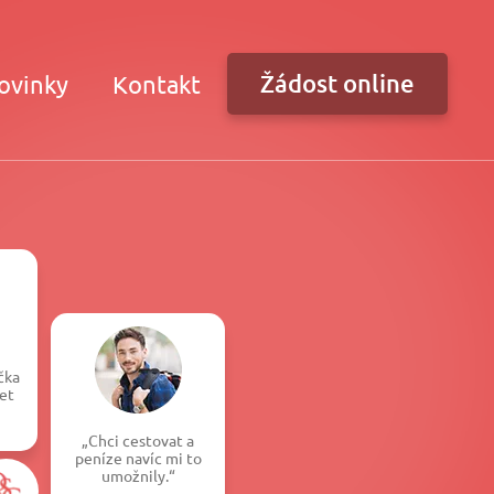
Žádost online
ovinky
Kontakt
čka
et
„Chci cestovat a
peníze navíc mi to
umožnily.“