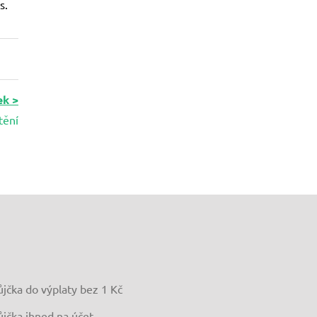
s.
ek >
tění
ůjčka do výplaty bez 1 Kč
ůjčka ihned na účet