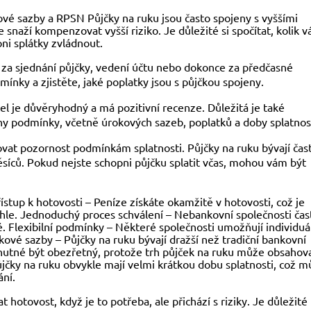
kové sazby a RPSN Půjčky na ruku jsou často spojeny s vyššími
naží kompenzovat vyšší riziko. Je důležité si spočítat, kolik v
pni splátky zvládnout.
y za sjednání půjčky, vedení účtu nebo dokonce za předčasné
nky a zjistěte, jaké poplatky jsou s půjčkou spojeny.
el je důvěryhodný a má pozitivní recenze. Důležitá je také
ny podmínky, včetně úrokových sazeb, poplatků a doby splatnost
novat pozornost podmínkám splatnosti. Půjčky na ruku bývají čas
síců. Pokud nejste schopni půjčku splatit včas, mohou vám být
tup k hotovosti – Peníze získáte okamžitě v hotovosti, což je
ychle. Jednoduchý proces schválení – Nebankovní společnosti čas
lé. Flexibilní podmínky – Některé společnosti umožňují individuá
é sazby – Půjčky na ruku bývají dražší než tradiční bankovní
 nutné být obezřetný, protože trh půjček na ruku může obsahov
ůjčky na ruku obvykle mají velmi krátkou dobu splatnosti, což 
ní.
hotovost, když je to potřeba, ale přichází s riziky. Je důležité