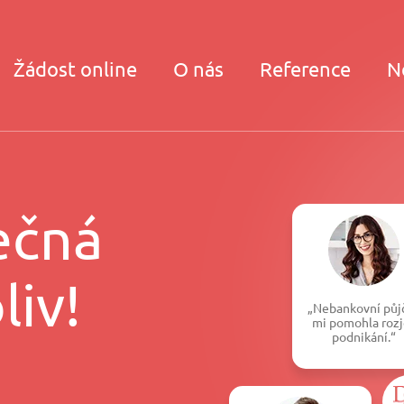
Žádost online
O nás
Reference
N
ečná
liv!
„Nebankovní půj
mi pomohla rozj
podnikání.“