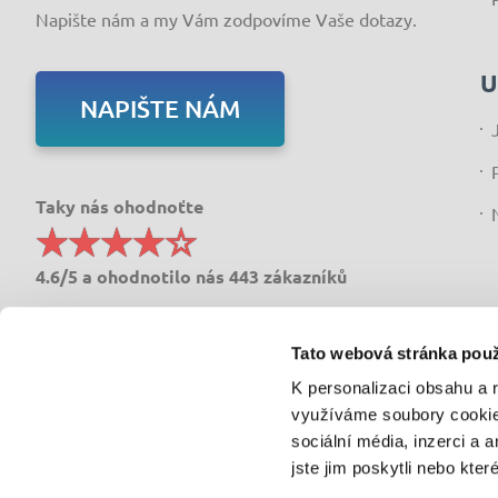
Napište nám a my Vám zodpovíme Vaše dotazy.
U
NAPIŠTE NÁM
Taky nás ohodnoťte
4.6/5 a ohodnotilo nás 443 zákazníků
Tato webová stránka použ
K personalizaci obsahu a 
využíváme soubory cookie.
sociální média, inzerci a 
© Copyright 2011-202
jste jim poskytli nebo kter
DSCredit s.r.o. je samostatným zprostředkovatelem spot