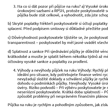
Na co si dát pozor při půjčce na ruku? a) Vysoké úro
úrokovými sazbami a RPSN, protože poskytovatelé se s
půjčka bude stát celkově, a vyhodnotit, zda jste scho
b) Skryté poplatky Někteří poskytovatelé si účtují poplatk
splacení. Před podpisem smlouvy si důkladně přečtěte podmí
c) Důvěryhodnost poskytovatele Ujistěte se, že poskytovat
transparentnost – poskytovatel by měl jasně uvádět všech
d) Splatnost a sankce Při sjednávání půjčky je důležité vě
krátkodobé a musíte je splatit během několika týdnů až mě
účtovány vysoké sankce a poplatky za prodlení.
Výhody a nevýhody půjček na ruku Výhody: Rychlý přís
ideální pro situace, kdy potřebujete finance velmi r
nevyžadují složité doklady a schválení půjčky je rych
dohodu o podmínkách půjčky. Nevýhody: Vysoké úrokov
úvěry. Riziko podvodů – Při výběru poskytovatele je
neseriózní poskytovatele. Krátká doba splatnosti – P
způsobit problémy při nesprávném finančním plánová
Půjčka na ruku je rychlým a pohodlným způsobem, jak získat 