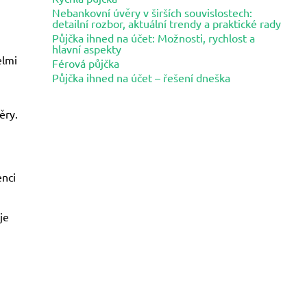
Nebankovní úvěry v širších souvislostech:
detailní rozbor, aktuální trendy a praktické rady
Půjčka ihned na účet: Možnosti, rychlost a
hlavní aspekty
elmi
Férová půjčka
Půjčka ihned na účet – řešení dneška
ěry.
enci
je