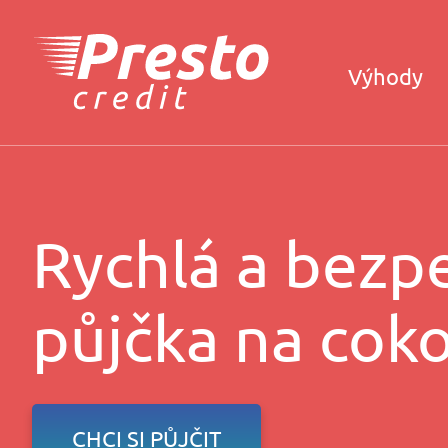
Výhody
Rychlá a bezp
půjčka na coko
CHCI SI PŮJČIT