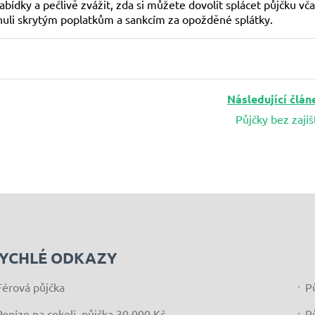
ídky a pečlivě zvážit, zda si můžete dovolit splácet půjčku vča
nuli skrytým poplatkům a sankcím za opožděné splátky.
Následující člán
Půjčky bez zajiš
YCHLÉ ODKAZY
Férová půjčka
P
Peníze na cokoli, půjčka 30 000 Kč
P