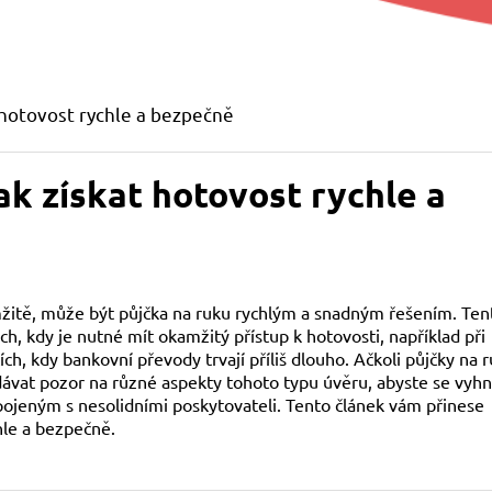
t hotovost rychle a bezpečně
ak získat hotovost rychle a
žitě, může být půjčka na ruku rychlým a snadným řešením. Ten
ch, kdy je nutné mít okamžitý přístup k hotovosti, například při
ch, kdy bankovní převody trvají příliš dlouho. Ačkoli půjčky na 
 dávat pozor na různé aspekty tohoto typu úvěru, abyste se vyhn
jeným s nesolidními poskytovateli. Tento článek vám přinese
hle a bezpečně.