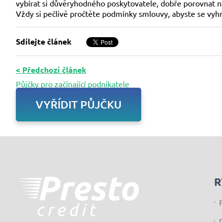
vybírat si důvěryhodného poskytovatele, dobře porovnat nab
Vždy si pečlivě pročtěte podmínky smlouvy, abyste se vyh
Sdílejte článek
< Předchozí článek
Půjčky pro začínající podnikatele
VYŘÍDIT PŮJČKU
R