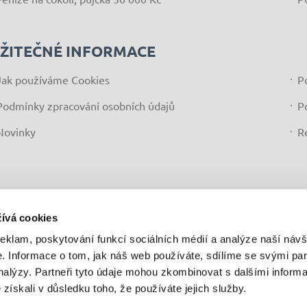
ŽITEČNÉ INFORMACE
Jak používáme Cookies
P
Podmínky zpracování osobních údajů
P
Novinky
R
ívá cookies
reklam, poskytování funkcí sociálních médií a analýze naší návš
 Informace o tom, jak náš web používáte, sdílíme se svými par
analýzy. Partneři tyto údaje mohou zkombinovat s dalšími inform
6 DSCredit s.r.o., IČ: 058 38 223, se sídlem Čéčova 636/54, 37
é získali v důsledku toho, že používáte jejich služby.
řebitelských úvěrů. DSCredit s.r.o. neposkytuje radu ve smyslu