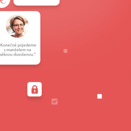
„Konečně pojedeme
s manželem na
pěknou dovolenou.“