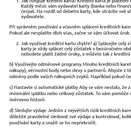
Jak funguje kreditní karta? Kreditní karta je platebn
Každý měsíc vám vydavatel karty (banka nebo finanční
čerpat. Na rozdíl od debetní karty, kde utrácíte své vl
vydavatele.
Při správném používání a včasném splácení kreditních kare
Pokud ale nesplatíte dluh včas, začne se vám účtovat úrok
Jak využívat kreditní kartu chytře? a) Splácejte celý 
karty je vždy splácet celý zůstatek v bezúročném obdo
nebudete platit žádné úroky, a můžete tak z kreditní
b) Využívejte odměnové programy Mnoho kreditních karet 
nákupy), věrnostní body nebo slevy u partnerů. Abyste z těch
odměny podle vašich nákupních zvyků. Například pokud čas
c) Nastavte si automatické platby Aby se vám nestalo, že 
minimální splátku nebo celkový zůstatek. To vám pomůže v
úvěrovou historii.
d) Sledujte výdaje Jedním z největších rizik kreditních kar
důležité pravidelně sledovat své výdaje a kontrolovat, kolik j
používání karty a snažit se ho nepřekročit.