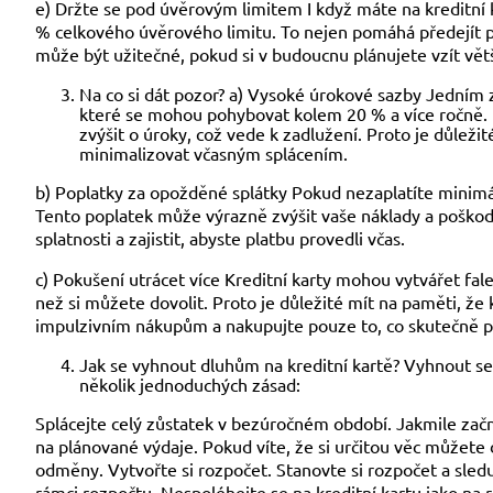
e) Držte se pod úvěrovým limitem I když máte na kreditní 
% celkového úvěrového limitu. To nejen pomáhá předejít p
může být užitečné, pokud si v budoucnu plánujete vzít vět
Na co si dát pozor? a) Vysoké úrokové sazby Jedním 
které se mohou pohybovat kolem 20 % a více ročně. P
zvýšit o úroky, což vede k zadlužení. Proto je důležité
minimalizovat včasným splácením.
b) Poplatky za opožděné splátky Pokud nezaplatíte minimá
Tento poplatek může výrazně zvýšit vaše náklady a poškodit
splatnosti a zajistit, abyste platbu provedli včas.
c) Pokušení utrácet více Kreditní karty mohou vytvářet faleš
než si můžete dovolit. Proto je důležité mít na paměti, že
impulzivním nákupům a nakupujte pouze to, co skutečně po
Jak se vyhnout dluhům na kreditní kartě? Vyhnout se
několik jednoduchých zásad:
Splácejte celý zůstatek v bezúročném období. Jakmile začn
na plánované výdaje. Pokud víte, že si určitou věc můžete 
odměny. Vytvořte si rozpočet. Stanovte si rozpočet a sleduj
rámci rozpočtu. Nespoléhejte se na kreditní kartu jako na r