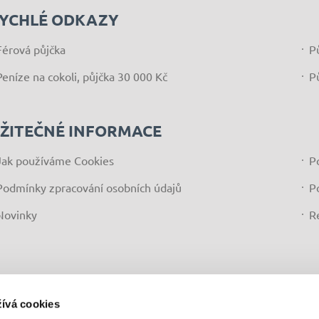
YCHLÉ ODKAZY
Férová půjčka
P
Peníze na cokoli, půjčka 30 000 Kč
P
ŽITEČNÉ INFORMACE
Jak používáme Cookies
P
Podmínky zpracování osobních údajů
P
Novinky
R
ívá cookies