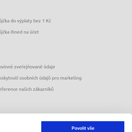
ůjčka do výplaty bez 1 Kč
ůjčka ihned na účet
ovinně zveřejňované údaje
oskytnutí osobních údajů pro marketing
eference našich zákazníků
Povolit vše