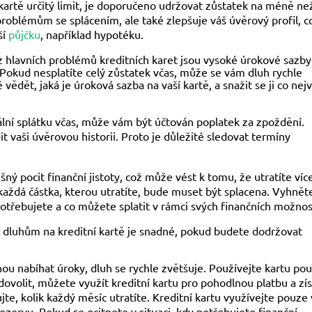
kartě určitý limit, je doporučeno udržovat zůstatek na méně ne
roblémům se splácením, ale také zlepšuje váš úvěrový profil, c
ší
půjčku
, například hypotéku.
z hlavních problémů kreditních karet jsou vysoké úrokové sazby
okud nesplatíte celý zůstatek včas, může se vám dluh rychle
 vědět, jaká je úroková sazba na vaší kartě, a snažit se ji co nejv
lní splátku včas, může vám být účtován poplatek za zpoždění.
 vaši úvěrovou historii. Proto je důležité sledovat termíny
ný pocit finanční jistoty, což může vést k tomu, že utratíte víc
 každá částka, kterou utratíte, bude muset být splacena. Vyhnět
třebujete a co můžete splatit v rámci svých finančních možnos
 dluhům na kreditní kartě je snadné, pokud budete dodržovat
ou nabíhat úroky, dluh se rychle zvětšuje. Používejte kartu po
dovolit, můžete využít kreditní kartu pro pohodlnou platbu a zí
te, kolik každý měsíc utratíte. Kreditní kartu využívejte pouze 
ezervu. Pokud se ocitnete v situaci, kdy potřebujete finanční