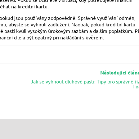
éhat na kreditní kartu.
 pokud jsou používány zodpovědně. Správné využívání odměn,
omu, abyste se vyhnuli zadlužení. Naopak, pokud kreditní kartu
é pasti kvůli vysokým úrokovým sazbám a dalším poplatkům. P
inanční cíle a být opatrný při nakládání s úvěrem.
Následující člán
Jak se vyhnout dluhové pasti: Tipy pro správné ří
fin