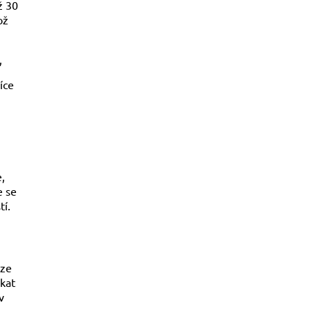
ž 30
ož
,
íce
e,
e se
tí.
uze
skat
v