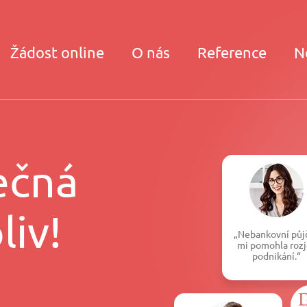
Žádost online
O nás
Reference
N
ečná
liv!
„Nebankovní půj
mi pomohla rozj
podnikání.“