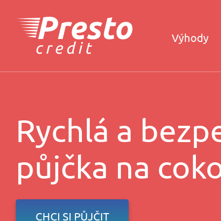
Výhody
Rychlá a bezp
půjčka na coko
CHCI SI PŮJČIT