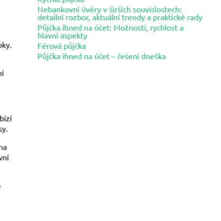
Nebankovní úvěry v širších souvislostech:
detailní rozbor, aktuální trendy a praktické rady
Půjčka ihned na účet: Možnosti, rychlost a
hlavní aspekty
oky.
Férová půjčka
Půjčka ihned na účet – řešení dneška
ní
bízí
sy.
na
vní
e