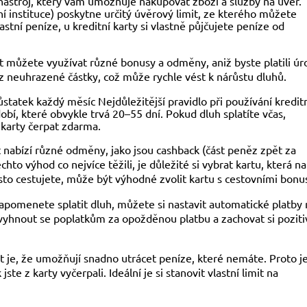
í nástroj, který vám umožňuje nakupovat zboží a služby na úvěr.
 instituce) poskytne určitý úvěrový limit, ze kterého můžete
astní peníze, u kreditní karty si vlastně půjčujete peníze od
t můžete využívat různé bonusy a odměny, aniž byste platili úr
 z neuhrazené částky, což může rychle vést k nárůstu dluhů.
zůstatek každý měsíc Nejdůležitější pravidlo při používání kredit
bí, které obvykle trvá 20–55 dní. Pokud dluh splatíte včas,
 karty čerpat zdarma.
nabízí různé odměny, jako jsou cashback (část peněz zpět za
to výhod co nejvíce těžili, je důležité si vybrat kartu, která na
to cestujete, může být výhodné zvolit kartu s cestovními bonu
zapomenete splatit dluh, můžete si nastavit automatické platby 
yhnout se poplatkům za opožděnou platbu a zachovat si poziti
et je, že umožňují snadno utrácet peníze, které nemáte. Proto j
ste z karty vyčerpali. Ideální je si stanovit vlastní limit na