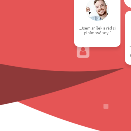
„Jsem snílek a rád si
plním své sny.“