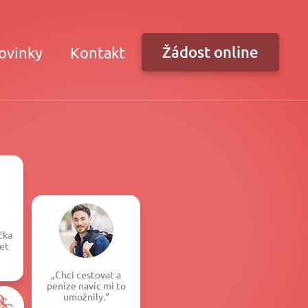
Žádost online
ovinky
Kontakt
čka
et
„Chci cestovat a
peníze navíc mi to
umožnily.“