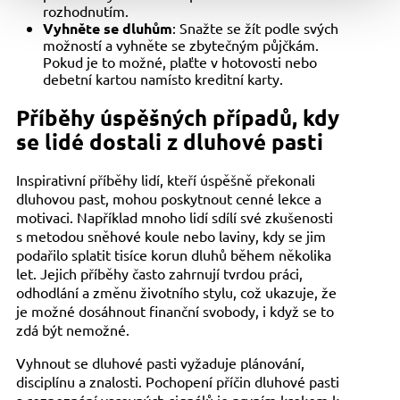
rozhodnutím.
Vyhněte se dluhům
: Snažte se žít podle svých
možností a vyhněte se zbytečným půjčkám.
Pokud je to možné, plaťte v hotovosti nebo
debetní kartou namísto kreditní karty.
Příběhy úspěšných případů, kdy
se lidé dostali z dluhové pasti
Inspirativní příběhy lidí, kteří úspěšně překonali
dluhovou past, mohou poskytnout cenné lekce a
motivaci. Například mnoho lidí sdílí své zkušenosti
s metodou sněhové koule nebo laviny, kdy se jim
podařilo splatit tisíce korun dluhů během několika
let. Jejich příběhy často zahrnují tvrdou práci,
odhodlání a změnu životního stylu, což ukazuje, že
je možné dosáhnout finanční svobody, i když se to
zdá být nemožné.
Vyhnout se dluhové pasti vyžaduje plánování,
disciplínu a znalosti. Pochopení příčin dluhové pasti