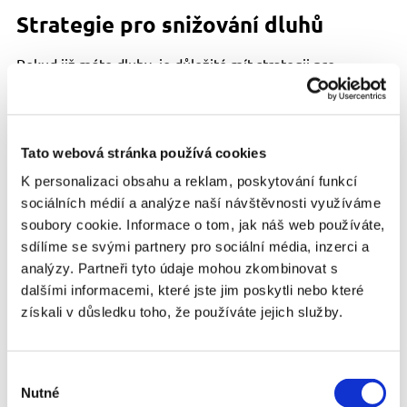
Strategie pro snižování dluhů
Pokud již máte dluhy, je důležité mít strategii pro
jejich snižování. Zde jsou některé osvědčené
metody:
Metoda sněhové koule
: Zaměřte se nejdříve
na splácení nejmenšího dluhu, zatímco platíte
Tato webová stránka používá cookies
minimální splátky na ostatní dluhy. Jakmile
K personalizaci obsahu a reklam, poskytování funkcí
nejmenší dluh splatíte, přesunete se na další
nejmenší dluh. Tento přístup může být
sociálních médií a analýze naší návštěvnosti využíváme
motivační, protože rychle vidíte pokrok.
soubory cookie. Informace o tom, jak náš web používáte,
Metoda laviny
: Zaměřte se na splácení dluhu
sdílíme se svými partnery pro sociální média, inzerci a
s nejvyšší úrokovou sazbou jako první, zatímco
analýzy. Partneři tyto údaje mohou zkombinovat s
platíte minimální splátky na ostatní dluhy.
Tento přístup může být efektivnější z hlediska
dalšími informacemi, které jste jim poskytli nebo které
úspor na úrocích.
získali v důsledku toho, že používáte jejich služby.
Konsolidace dluhů
: Pokud máte více dluhů,
zvážte konsolidaci do jedné půjčky s nižší
úrokovou sazbou. Konsolidace může
Výběr
zjednodušit splácení a snížit měsíční splátky.
Refinancování
: Pokud máte hypotéku nebo
Nutné
souhlasu