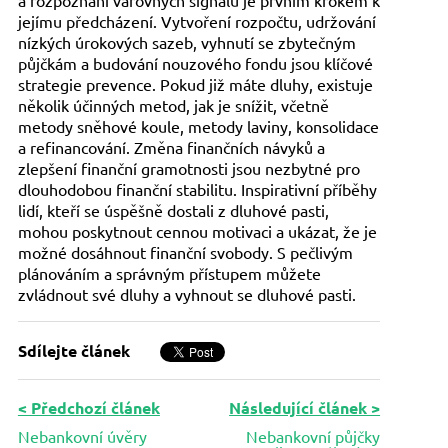
a rozpoznání varovných signálů je prvním krokem k
jejímu předcházení. Vytvoření rozpočtu, udržování
nízkých úrokových sazeb, vyhnutí se zbytečným
půjčkám a budování nouzového fondu jsou klíčové
strategie prevence. Pokud již máte dluhy, existuje
několik účinných metod, jak je snížit, včetně
metody sněhové koule, metody laviny, konsolidace
a refinancování. Změna finančních návyků a
zlepšení finanční gramotnosti jsou nezbytné pro
dlouhodobou finanční stabilitu. Inspirativní příběhy
lidí, kteří se úspěšně dostali z dluhové pasti,
mohou poskytnout cennou motivaci a ukázat, že je
možné dosáhnout finanční svobody. S pečlivým
plánováním a správným přístupem můžete
zvládnout své dluhy a vyhnout se dluhové pasti.
Sdílejte článek
< Předchozí článek
Následující článek >
Nebankovní úvěry
Nebankovní půjčky