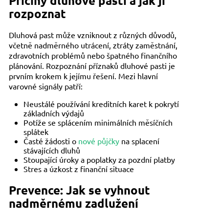
Příčiny dluhové pasti a jak ji
rozpoznat
Dluhová past může vzniknout z různých důvodů,
včetně nadměrného utrácení, ztráty zaměstnání,
zdravotních problémů nebo špatného finančního
plánování. Rozpoznání příznaků dluhové pasti je
prvním krokem k jejímu řešení. Mezi hlavní
varovné signály patří:
Neustálé používání kreditních karet k pokrytí
základních výdajů
Potíže se splácením minimálních měsíčních
splátek
Časté žádosti o
nové půjčky
na splacení
stávajících dluhů
Stoupající úroky a poplatky za pozdní platby
Stres a úzkost z finanční situace
Prevence: Jak se vyhnout
nadměrnému zadlužení