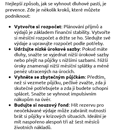
Nejlepší způsob, jak se vyhnout dluhové pasti, je
prevence. Zde je několik kroků, které můžete
podniknout:
Vytvořte si rozpočet
: Plánování příjmů a
výdajů je základem finanční stability. Vytvořte
si měsíční rozpočet a držte se ho. Sledujte své
výdaje a upravujte rozpočet podle potřeby.
Udržujte nízké úrokové sazby
: Pokud máte
dluhy, snažte se vyjednat nižší úrokové sazby
nebo přejít na půjčky s nižšími sazbami. Nižší
úroky znamenají nižší měsíční splátky a méně
peněz utracených na úrocích.
Vyhněte se zbytečným půjčkám
: Předtím,
než si vezmete půjčku, pečlivě zvažte, zda ji
skutečně potřebujete a zda ji budete schopni
splácet. Snažte se vyhnout impulsivním
nákupům na úvěr.
Budujte si nouzový fond
: Mít rezervu pro
neočekávané výdaje může zabránit nutnosti
brát si půjčky v krizových situacích. Ideální je
mít naspořeno alespoň tři až šest měsíců
životních nákladů.