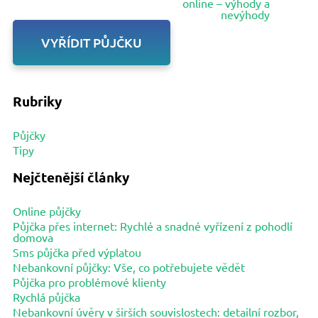
online – výhody a
nevýhody
VYŘÍDIT PŮJČKU
Rubriky
Půjčky
Tipy
Nejčtenější články
Online půjčky
Půjčka přes internet: Rychlé a snadné vyřízení z pohodlí
domova
Sms půjčka před výplatou
Nebankovní půjčky: Vše, co potřebujete vědět
Půjčka pro problémové klienty
Rychlá půjčka
Nebankovní úvěry v širších souvislostech: detailní rozbor,