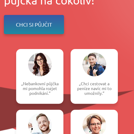
CHCI SI PŮJČIT
„Nebankovní půjčka
„Chci cestovat a
mi pomohla rozjet
peníze navíc mi to
podnikání.“
umožnily.“