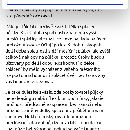
než samotná úroková sazba, což znamená, že
celkové náklady na půjčku mohou být vyšší, než
jste původně očekávali.
Dále je důležité pečlivě zvážit délku splácení
půjčky. Kratší doba splatnosti znamená vyšší
měsíční splátky, ale nižší celkové náklady na úvěr,
protože úroky se účtují po kratší dobu. Naopak
delší doba splatnosti sníží měsíční splátky, ale zvýší
celkové náklady na půjčku, protože úroky budou
účtovány po delší dobu. Rozhodnutí o délce
splácení by mělo vycházet z vašeho měsíčního
rozpočtu a schopnosti splácet úvěr bez toho, aby
vás finančně zatěžoval.
Je také důležité zvážit, zda poskytovatel půjčky
nebo leasingu nabízí flexibilní podmínky, jako je
možnost předčasného splacení bez sankcí nebo
možnost změny délky splácení v průběhu trvání
smlouvy. Někteří poskytovatelé umožňují
předčasné splacení půjčky bez dalších poplatků,
což může být výhodné, pokud se vaše finanční