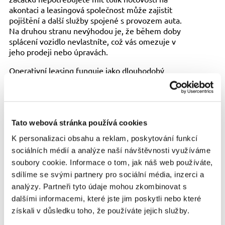
akontaci a leasingová společnost může zajistit
pojištění a další služby spojené s provozem auta.
Na druhou stranu nevýhodou je, že během doby
splácení vozidlo nevlastníte, což vás omezuje v
jeho prodeji nebo úpravách.
Operativní leasing funguje jako dlouhodobý
pronájem. Leasingová společnost zůstává
vlastníkem vozu po celou dobu trvání smlouvy a vy
pouze platíte měsíční splátky za jeho používání. Po
skončení smlouvy vozidlo vrátíte leasingové
Tato webová stránka používá cookies
společnosti. Tento typ financování je vhodný pro
ty, kteří chtějí pravidelně obměňovat vozidlo a
K personalizaci obsahu a reklam, poskytování funkcí
nechtějí řešit jeho prodej nebo údržbu. Operativní
sociálních médií a analýze naší návštěvnosti využíváme
leasing často zahrnuje i další služby, jako je
soubory cookie. Informace o tom, jak náš web používáte,
pojištění, servis a údržba, což může být výhodné
sdílíme se svými partnery pro sociální média, inzerci a
pro ty, kteří preferují jednoduchost a minimální
starosti s provozem auta. Nevýhodou je, že auto
analýzy. Partneři tyto údaje mohou zkombinovat s
nikdy nebude vaše a na konci leasingu musíte buď
dalšími informacemi, které jste jim poskytli nebo které
pokračovat s novým leasingem, nebo si zařídit jiné
získali v důsledku toho, že používáte jejich služby.
financování.