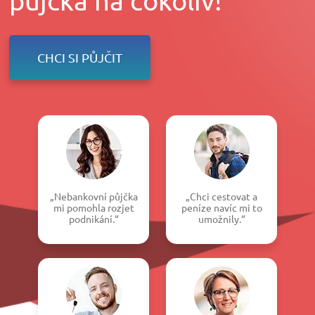
CHCI SI PŮJČIT
„Nebankovní půjčka
„Chci cestovat a
mi pomohla rozjet
peníze navíc mi to
podnikání.“
umožnily.“