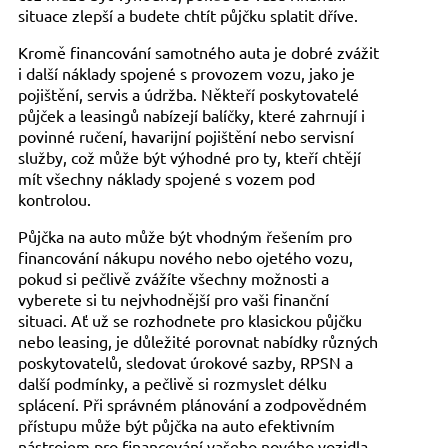
situace zlepší a budete chtít půjčku splatit dříve.
Kromě financování samotného auta je dobré zvážit
i další náklady spojené s provozem vozu, jako je
pojištění, servis a údržba. Někteří poskytovatelé
půjček a leasingů nabízejí balíčky, které zahrnují i
povinné ručení, havarijní pojištění nebo servisní
služby, což může být výhodné pro ty, kteří chtějí
mít všechny náklady spojené s vozem pod
kontrolou.
Půjčka na auto může být vhodným řešením pro
financování nákupu nového nebo ojetého vozu,
pokud si pečlivě zvážíte všechny možnosti a
vyberete si tu nejvhodnější pro vaši finanční
situaci. Ať už se rozhodnete pro klasickou půjčku
nebo leasing, je důležité porovnat nabídky různých
poskytovatelů, sledovat úrokové sazby, RPSN a
další podmínky, a pečlivě si rozmyslet délku
splácení. Při správném plánování a zodpovědném
přístupu může být půjčka na auto efektivním
nástrojem pro financování vašeho nového vozidla.