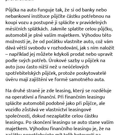
Půjčka na auto funguje tak, že si od banky nebo
nebankovní instituce půjčíte částku potřebnou na
koupi vozu a postupně ji splácíte v pravidelných
měsíčních splátkách. Jakmile splatíte celou půjčku,
automobil je plně vaším majetkem. Výhodou této
možnosti je, že od počátku vlastníte auto, což vám
dává větší svobodu v rozhodování, jak s ním naložit
– například jej můžete kdykoli prodat nebo upravit
podle svých potřeb. Úrokové sazby u půjček na
auto jsou často nižší než u neúčelových
spotřebitelských půjček, protože poskytovatelé
úvěru mají zajištění ve formě samotného auta.
Na druhé straně je zde leasing, který se rozděluje
na operativní a finanční. Při finančním leasingu
splácíte automobil podobně jako při půjčce, ale
vozidlo zůstává ve vlastnictví leasingové
společnosti, dokud nezaplatíte celou částku
leasingu. Po skončení leasingu se auto stane vaším
majetkem. Výhodou finančního leasingu je, že na
začátku nepotřebujete mít tolik hotovosti na