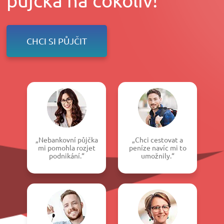
CHCI SI PŮJČIT
„Nebankovní půjčka
„Chci cestovat a
mi pomohla rozjet
peníze navíc mi to
podnikání.“
umožnily.“