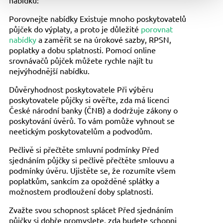
Porovnejte nabídky Existuje mnoho poskytovatelů
půjček do výplaty, a proto je důležité
porovnat
nabídky
a zaměřit se na úrokové sazby, RPSN,
poplatky a dobu splatnosti. Pomocí online
srovnávačů půjček můžete rychle najít tu
nejvýhodnější nabídku.
Důvěryhodnost poskytovatele Při výběru
poskytovatele půjčky si ověřte, zda má licenci
České národní banky (ČNB) a dodržuje zákony o
poskytování úvěrů. To vám pomůže vyhnout se
neetickým poskytovatelům a podvodům.
Pečlivě si přečtěte smluvní podmínky Před
sjednáním půjčky si pečlivě přečtěte smlouvu a
podmínky úvěru. Ujistěte se, že rozumíte všem
poplatkům, sankcím za opožděné splátky a
možnostem prodloužení doby splatnosti.
Zvažte svou schopnost splácet Před sjednáním
půjčky si dobře promyslete, zda budete schopni