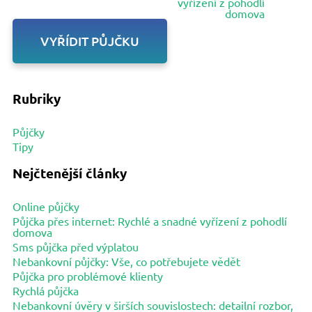
vyřízení z pohodlí
domova
VYŘÍDIT PŮJČKU
Rubriky
Půjčky
Tipy
Nejčtenější články
Online půjčky
Půjčka přes internet: Rychlé a snadné vyřízení z pohodlí
domova
Sms půjčka před výplatou
Nebankovní půjčky: Vše, co potřebujete vědět
Půjčka pro problémové klienty
Rychlá půjčka
Nebankovní úvěry v širších souvislostech: detailní rozbor,