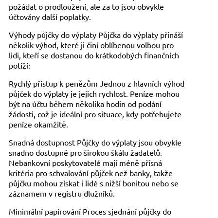
požádat o prodloužení, ale za to jsou obvykle
účtovány další poplatky.
Výhody půjčky do výplaty Půjčka do výplaty přináší
několik výhod, které ji činí oblíbenou volbou pro
lidi, kteří se dostanou do krátkodobých finančních
potíží:
Rychlý přístup k penězům Jednou z hlavních výhod
půjček do výplaty je jejich rychlost. Peníze mohou
být na účtu během několika hodin od podání
žádosti, což je ideální pro situace, kdy potřebujete
peníze okamžitě.
Snadná dostupnost Půjčky do výplaty jsou obvykle
snadno dostupné pro širokou škálu žadatelů.
Nebankovní poskytovatelé mají méně přísná
kritéria pro schvalování půjček než banky, takže
půjčku mohou získat i lidé s nižší bonitou nebo se
záznamem v registru dlužníků.
Minimální papírování Proces sjednání půjčky do