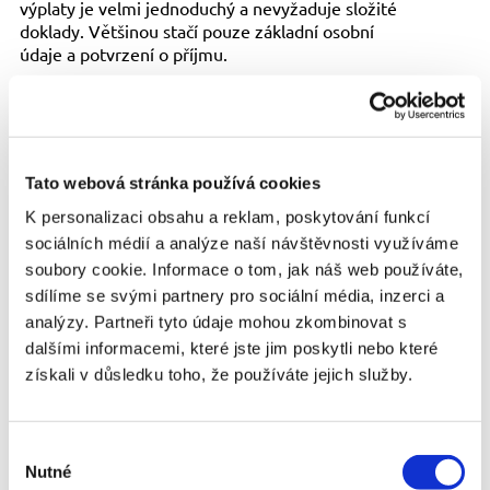
výplaty je velmi jednoduchý a nevyžaduje složité
doklady. Většinou stačí pouze základní osobní
údaje a potvrzení o příjmu.
Flexibilní částky a doba splatnosti Půjčky do
výplaty umožňují žadatelům vybrat si částku a
dobu splatnosti podle jejich individuálních potřeb.
To poskytuje větší flexibilitu při řešení
Tato webová stránka používá cookies
krátkodobých finančních problémů.
K personalizaci obsahu a reklam, poskytování funkcí
Nevýhody půjčky do výplaty I přes své výhody mají
sociálních médií a analýze naší návštěvnosti využíváme
půjčky do výplaty také některé nevýhody, které je
soubory cookie. Informace o tom, jak náš web používáte,
důležité vzít v úvahu:
sdílíme se svými partnery pro sociální média, inzerci a
Vysoké úrokové sazby a RPSN Půjčky do výplaty
analýzy. Partneři tyto údaje mohou zkombinovat s
mají často velmi vysoké úrokové sazby a roční
dalšími informacemi, které jste jim poskytli nebo které
procentní sazbu nákladů (RPSN). I když se jedná o
získali v důsledku toho, že používáte jejich služby.
krátkodobé půjčky, vysoké náklady mohou
znamenat, že půjčka je nakonec mnohem dražší,
než se na první pohled zdá.
Výběr
Krátká doba splatnosti Krátká doba splatnosti
Nutné
souhlasu