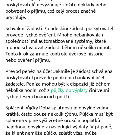
poskytovatelů nevyžaduje složité doklady nebo
potvrzení o příjmu, což celý proces značně
urychluje.
Schválení žádosti Po odeslání žádosti poskytovatel
provede rychlé ověření. Mnoho nebankovních
společností má automatizované systémy, které
mohou schvalovat žádosti během několika minut.
Tento krok zahrnuje kontrolu úvěrové historie
nebo ověření příjmu.
Převod peněz na účet Jakmile je žádost schválena,
poskytovatel převede peníze na bankovní účet
žadatele. Peníze mohou být k dispozici již během
několika hodin, což z
půjčky do výplaty
činí velmi
rychlé řešení finančních potíží.
Splácení půjčky Doba splatnosti je obvykle velmi
krátká, často pouze několik týdnů. Půjčka musí být
splacena v plné výši včetně úroků a poplatků
najednou, obvykle z následující výplaty. V případě,
že klient nemůže půjčku splatit včas, může